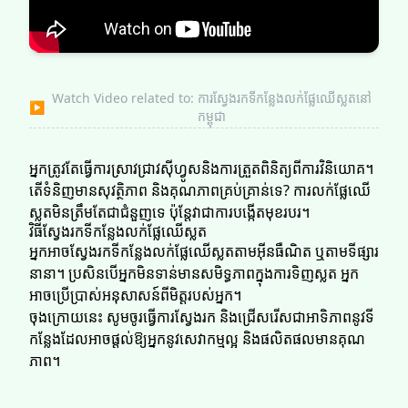
Watch Video related to: ការស្វែងរកទីកន្លែងលក់ផ្លែឈើស្លតនៅ
▶
កម្ពុជា
អ្នកត្រូវតែធ្វើការស្រាវជ្រាវស៊ីហ្វូសនិងការត្រួតពិនិត្យពីការវិនិយោគ។
តើទំនិញមានសុវត្ថិភាព និងគុណភាពគ្រប់គ្រាន់ទេ? ការលក់ផ្លែឈើ
ស្លតមិនត្រឹមតែជាជំនួញទេ ប៉ុន្តែវាជាការបង្កើតមុខរបរ។
វិធីស្វែងរកទីកន្លែងលក់ផ្លែឈើស្លត
អ្នកអាចស្វែងរកទីកន្លែងលក់ផ្លែឈើស្លតតាមអ៊ីនធឺណិត ឬតាមទីផ្សារ
នានា។ ប្រសិនបើអ្នកមិនទាន់មានសមិទ្ធភាពក្នុងការទិញស្លត អ្នក
អាចប្រើប្រាស់អនុសាសន៍ពីមិត្តរបស់អ្នក។
ចុងក្រោយនេះ សូមចូរធ្វើការស្វែងរក និងជ្រើសរើសជាអាទិភាពនូវទី
កន្លែងដែលអាចផ្តល់ឱ្យអ្នកនូវសេវាកម្មល្អ និងផលិតផលមានគុណ
ភាព។