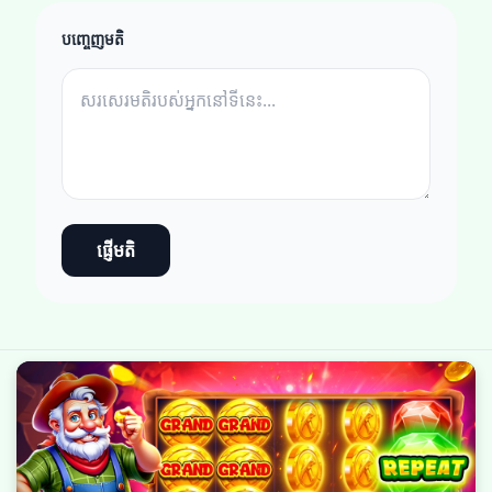
បញ្ចេញមតិ
ផ្ញើមតិ