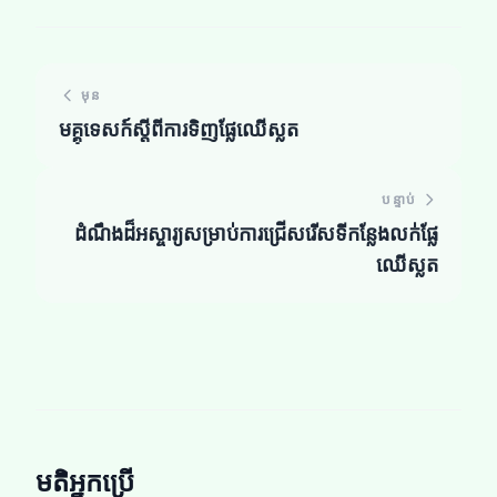
មុន
មគ្គុទេសក៍ស្តីពីការទិញផ្លែឈើស្លត
បន្ទាប់
ដំណឹងដ៏អស្ចារ្យសម្រាប់ការជ្រើសរើសទីកន្លែងលក់ផ្លែ
ឈើស្លត
មតិអ្នកប្រើ