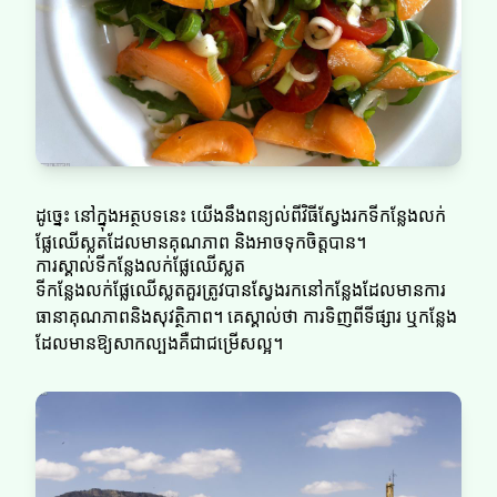
ដូច្នេះ នៅក្នុងអត្ថបទនេះ យើងនឹងពន្យល់ពីវិធីស្វែងរកទីកន្លែងលក់
ផ្លែឈើស្លតដែលមានគុណភាព និងអាចទុកចិត្តបាន។
ការស្គាល់ទីកន្លែងលក់ផ្លែឈើស្លត
ទីកន្លែងលក់ផ្លែឈើស្លតគួរត្រូវបានស្វែងរកនៅកន្លែងដែលមានការ
ធានាគុណភាពនិងសុវត្ថិភាព។ គេស្គាល់ថា ការទិញពីទីផ្សារ ឬកន្លែង
ដែលមានឱ្យសាកល្បងគឺជាជម្រើសល្អ។