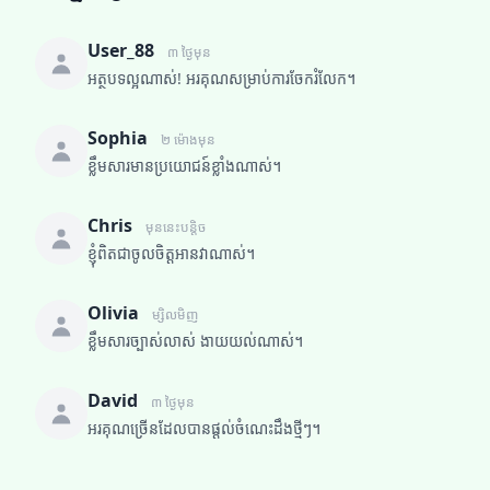
User_88
៣ ថ្ងៃមុន
អត្ថបទល្អណាស់! អរគុណសម្រាប់ការចែករំលែក។
Sophia
២ ម៉ោងមុន
ខ្លឹមសារមានប្រយោជន៍ខ្លាំងណាស់។
Chris
មុននេះបន្តិច
ខ្ញុំពិតជាចូលចិត្តអានវាណាស់។
Olivia
ម្សិលមិញ
ខ្លឹមសារច្បាស់លាស់ ងាយយល់ណាស់។
David
៣ ថ្ងៃមុន
អរគុណច្រើនដែលបានផ្តល់ចំណេះដឹងថ្មីៗ។