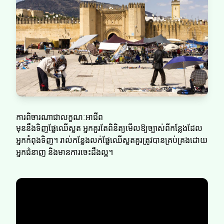
ការពិចារណាជាលក្ខណៈអាជីព
មុននឹងទិញផ្លែឈើស្លត អ្នកគួរតែពិនិត្យមើលឱ្យច្បាស់ពីកន្លែងដែល
អ្នកកំពុងទិញ។ រាល់កន្លែងលក់ផ្លែឈើស្លតគួរត្រូវបានគ្រប់គ្រងដោយ
អ្នកជំនាញ និងមានការចេះដឹងល្អ។