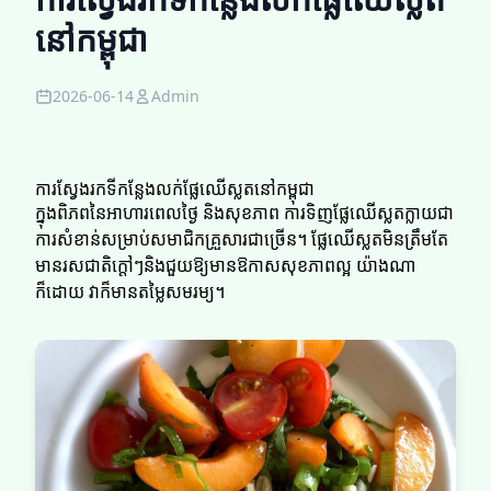
នៅកម្ពុជា
2026-06-14
Admin
ការស្វែងរកទីកន្លែងលក់ផ្លែឈើស្លតនៅកម្ពុជា
ក្នុងពិភពនៃអាហារពេលថ្ងៃ និងសុខភាព ការទិញផ្លែឈើស្លតក្លាយជា
ការសំខាន់សម្រាប់សមាជិកគ្រួសារជាច្រើន។ ផ្លែឈើស្លតមិនត្រឹមតែ
មានរសជាតិក្ដៅៗនិងជួយឱ្យមានឱកាសសុខភាពល្អ យ៉ាងណា
ក៏ដោយ វាក៏មានតម្លៃសមរម្យ។