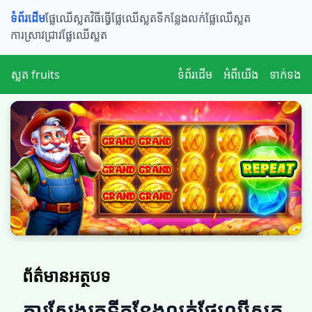
ទំព័រដើម
ផ្លែឈើស្លត​​
វិធីធ្វើផ្លែឈើស្លត
ទីកន្លែងលក់ផ្លែឈើស្លត
ការស្រាវជ្រាវផ្លែឈើស្លត
ស្លត fruits
ទំព័រដើម
អំពីយើង
ទាក់ទង
ព័ត៌មានអត្ថបទ
ការស្វែងរកទីកន្លែងលក់ផ្លែឈើស្លត