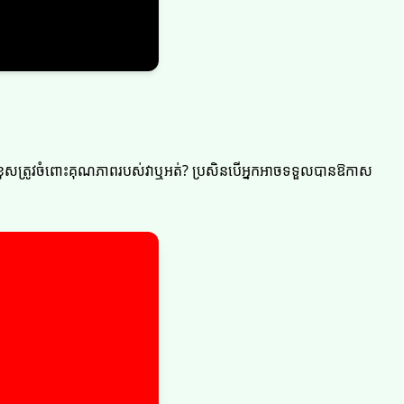
ទួលខុសត្រូវចំពោះគុណភាពរបស់វាឬអត់? ប្រសិនបើអ្នកអាចទទួលបានឱកាស