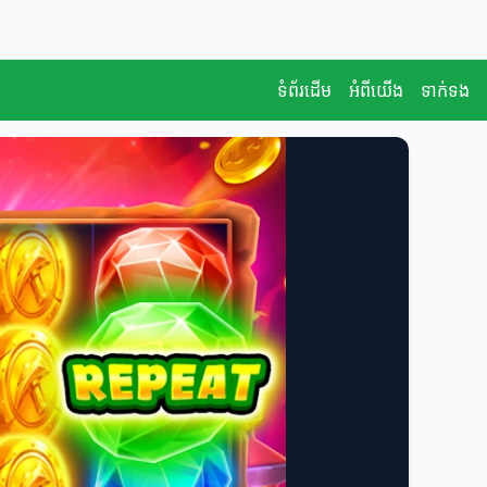
ទំព័រដើម
អំពីយើង
ទាក់ទង