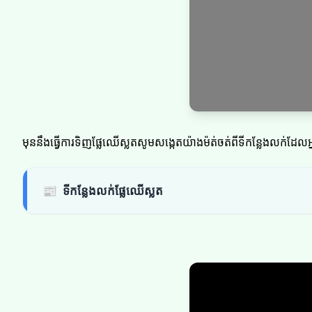
មុននឹងធ្វើការទិញផ្លែឈើស្លតសូមសង្កេតយ៉ាងម៉ត់ចត់ពីទីកន្លែងលក់
📰
ទីកន្លែងលក់ផ្លែឈើស្លត