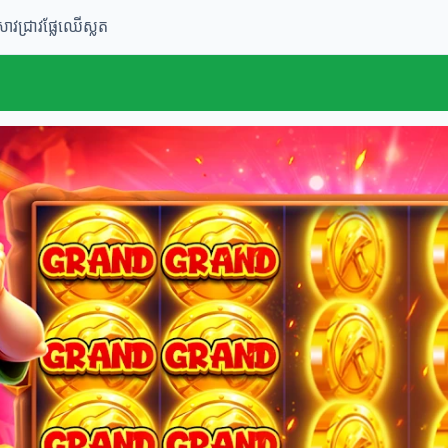
រាវជ្រាវផ្លែឈើស្លត