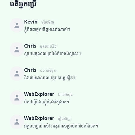
មតិអ្នកប្រើ
Kevin
ម្សិលមិញ
ខ្ញុំពិតជាចូលចិត្តអានវាណាស់។
Chris
មុននេះបន្តិច
សូមអរគុណសម្រាប់ព័ត៌មានដ៏ល្អនេះ។
Chris
១០ នាទីមុន
នឹងតាមដានរាល់អត្ថបទបន្តទៀត។
WebExplorer
២ ម៉ោងមុន
ពិតជាអ្វីដែលខ្ញុំកំពុងស្វែងរក។
WebExplorer
ម្សិលមិញ
អត្ថបទល្អណាស់! អរគុណសម្រាប់ការចែករំលែក។