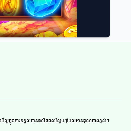
វឱកាសដ៏ល្អក្នុងការទទួលបានផលិតផលស្តែងៗដែលមានគុណភាពខ្ពស់។