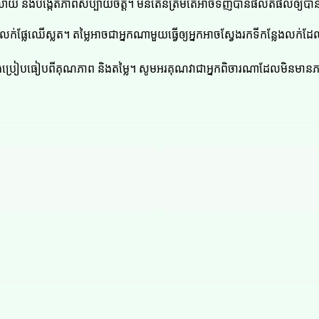
ទូលាយ និងបង្កើតភាពសប្បាយចិត្ត។ មិនតែនត្រឹមតែអាចទិញបានផលិតផលឲ្យបានល
ងលក់ផ្លែឈើស្លត។ តម្លៃអាចជាអ្នកណាមួយធ្វើឲ្យអ្នកអាចស្វែងរកទីកន្លែងលក់
នប៉ងប្រៀបធៀបពីគុណភាព និងតម្លៃ។ សូមអរគុណវាជាអ្នកពិចារណាដែលមិនមានភា