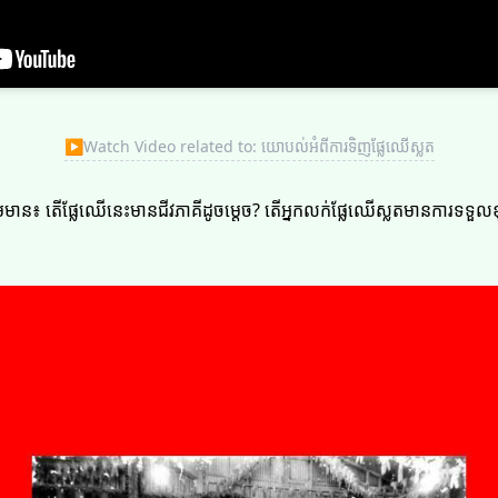
▶
Watch Video related to: យោបល់អំពីការទិញផ្លែឈើស្លត
រួមមាន៖ តើផ្លែឈើនេះមានជីវភាគីដូចម្តេច? តើអ្នកលក់ផ្លែឈើស្លតមានការទ