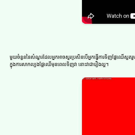
មួយចំនួននៃសំណួរដែលអ្នកអាចសួរប្រសិនបើអ្នកធ្វើការទិញផ្លែឈើស្លត
ក្នុងការសាកល្បងផ្លែឈើមុនពេលទិញវា នោះវាជារឿងល្អ។