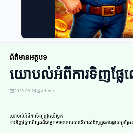
ព័ត៌មានអត្ថបទ
យោបល់អំពីការទិញផ្លែ
2026-06-24
Admin
យោបល់អំពីការទិញផ្លែឈើស្លត
ការទិញផ្លែឈើស្លតគឺជាអ្នកអាចទទួលបានឱកាសដ៏ល្អក្នុងការផ្លាស់ប្ត