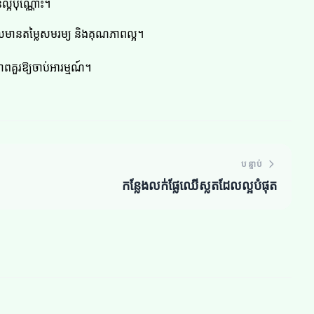
្អប៉ុណ្ណោះ។
ដែលមានតម្លៃសមរម្យ និងគុណភាពល្អ។
ពគួរឱ្យចាប់អារម្មណ៍។
បន្ទាប់
កន្លែងលក់ផ្លែឈើស្លតដែលល្អបំផុត