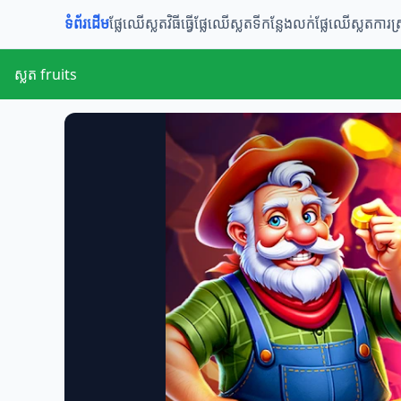
ទំព័រដើម
ផ្លែឈើស្លត​​
វិធីធ្វើផ្លែឈើស្លត
ទីកន្លែងលក់ផ្លែឈើស្លត
ការស្
ស្លត fruits