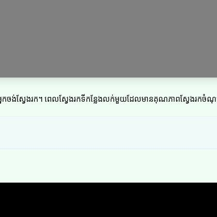
ដែលអ្នកចង់ស្វែងរក។ ពេលស្វែងរកទីកន្លែងលក់មួយដែលមានគុណភាពស្វែងរកចំណ