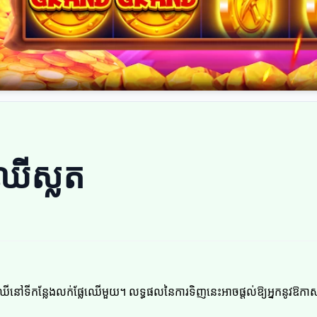
ឈើស្លត
ូរផ្លែឈើនៅទីកន្លែងលក់ផ្លែឈើមួយ។ លទ្ធផលនៃការទិញនេះអាចផ្តល់ឱ្យអ្នកនូ