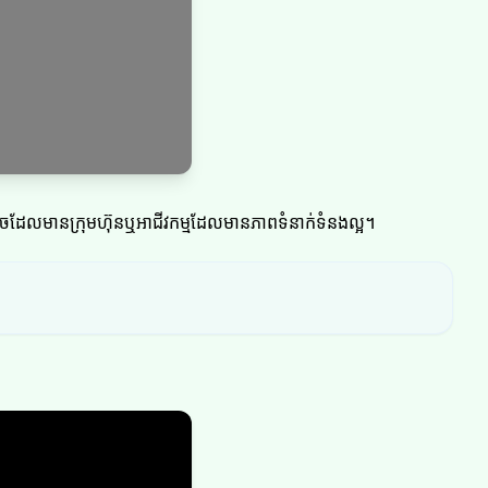
ុចដែលមានក្រុមហ៊ុនឬអាជីវកម្មដែលមានភាពទំនាក់ទំនងល្អ។