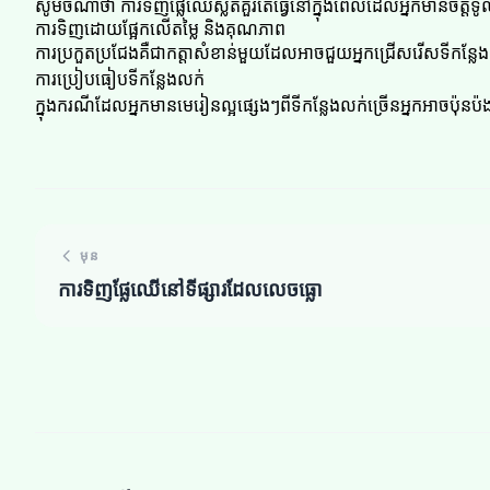
សូមចំណាំថា ការទិញផ្លែឈើស្លតគួរតែធ្វើនៅក្នុងពេលដែលអ្នកមានចិត្ត
ការទិញដោយផ្អែកលើតម្លៃ និងគុណភាព
ការប្រកួតប្រជែងគឺជាកត្តាសំខាន់មួយដែលអាចជួយអ្នកជ្រើសរើសទីកន្លែ
ការប្រៀបធៀបទីកន្លែងលក់
ក្នុងករណីដែលអ្នកមានមេរៀនល្អផ្សេងៗពីទីកន្លែងលក់ច្រើនអ្នកអាចប៉ុ
មុន
ការទិញផ្លែឈើនៅទីផ្សារដែលលេចធ្លោ