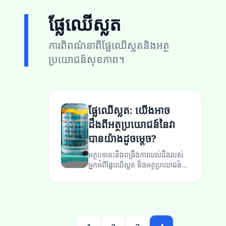
ផ្លែឈើស្លត​​
ការពិពណ៌នាពីផ្លែឈើស្លតនិងអត្ថ
ប្រយោជន៍សុខភាព។
ផ្លែឈើស្លត​​: យើងអាច
ដឹងពីអត្ថប្រយោជន៍នៃវា
បានយ៉ាងដូចម្ដេច?
អត្ថបទនេះនឹងពង្រឹងការយល់ដឹងរបស់
អ្នកអំពីផ្លែឈើស្លត​​ និងអត្ថប្រយោជន៍
សម្រាប់សុខភាព។