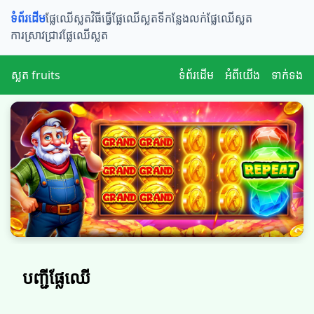
ទំព័រដើម
ផ្លែឈើស្លត​​
វិធីធ្វើផ្លែឈើស្លត
ទីកន្លែងលក់ផ្លែឈើស្លត
ការស្រាវជ្រាវផ្លែឈើស្លត
ស្លត fruits
ទំព័រដើម
អំពីយើង
ទាក់ទង
បញ្ជីផ្លែឈើ