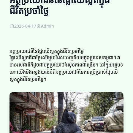
ជីវិតប្រចាំថ្ងៃ
2026-04-17
Admin
អត្ថប្រយោជន៍នៃផ្លែឈើស្លត​​ក្នុងជីវិតប្រចាំថ្ងៃ
ផ្លែឈើស្លត​​គឺជាផ្លែឈើមួយដែលពេញនិយមក្នុងប្រទេសកម្ពុជា។ វា
មានរសជាតិក៏ដូចជាអត្ថប្រយោជន៍សុខភាពជាច្រើន។ នៅក្នុងអត្ថបទ
នេះ យើងនឹងស្វែងយល់អំពីអត្ថប្រយោជន៍នៃការប្រើប្រាស់ផ្លែឈើ
ស្លត​​ក្នុងជីវិតប្រចាំថ្ងៃ។