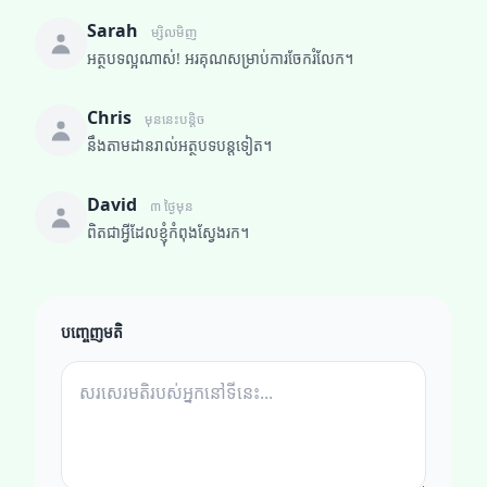
Sarah
ម្សិលមិញ
អត្ថបទល្អណាស់! អរគុណសម្រាប់ការចែករំលែក។
Chris
មុននេះបន្តិច
នឹងតាមដានរាល់អត្ថបទបន្តទៀត។
David
៣ ថ្ងៃមុន
ពិតជាអ្វីដែលខ្ញុំកំពុងស្វែងរក។
បញ្ចេញមតិ