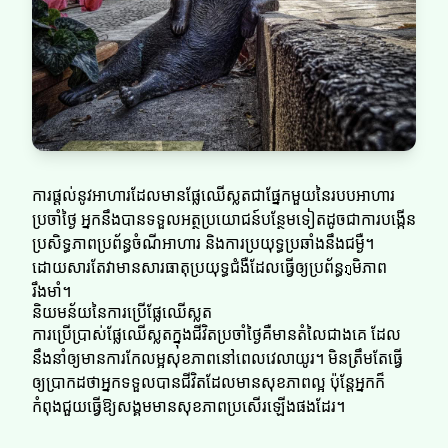
ការផ្តល់នូវអាហារដែលមានផ្លែឈើស្លត​​ជាផ្នែកមួយនៃរបបអាហារ
ប្រចាំថ្ងៃ អ្នកនឹងបានទទួលអត្ថប្រយោជន៍បន្ថែមទៀតដូចជាការបង្កើន
ប្រសិទ្ធភាពប្រព័ន្ធចំណីអាហារ និងការប្រយុទ្ធប្រឆាំងនឹងជម្ងឺ។
ដោយសារតែវាមានសារធាតុប្រយុទ្ធជំងឺដែលធ្វើឲ្យប្រព័ន្ធภูមិភាព
រឹងមាំ។
និយមន័យនៃការប្រើផ្លែឈើស្លត​​
ការប្រើប្រាស់ផ្លែឈើស្លត​​ក្នុងជីវិតប្រចាំថ្ងៃគឺមានតំលៃជាងគេ ដែល
នឹងនាំឲ្យមានការកែលម្អសុខភាពនៅពេលវេលាយូរ។ មិនត្រឹមតែធ្វើ
ឲ្យប្រាកដថាអ្នកទទួលបានជីវិតដែលមានសុខភាពល្អ ប៉ុន្តែអ្នកក៏
កំពុងជួយធ្វើឱ្យសង្គមមានសុខភាពប្រសើរឡើងផងដែរ។