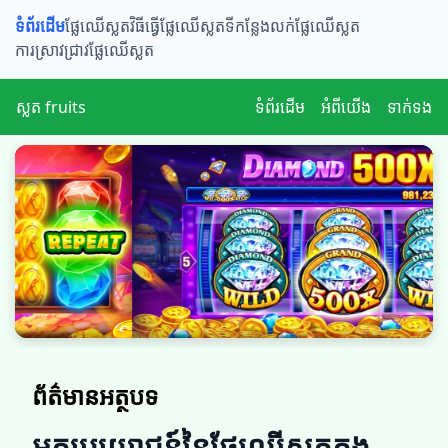
ទំព័រដើម
ផ្លែឈើស្លត​​
វិធីធ្វើផ្លែឈើស្លត
ទីកន្លែងលក់ផ្លែឈើស្លត
ការស្រាវជ្រាវផ្លែឈើស្លត
ស្លត fruits
ទំព័រដើម
អំពីយើង
ទាក់ទង
ព័ត៌មានអត្ថបទ
អត្ថប្រយោជន៍នៃផ្លែឈើស្លត​​ក្នុង