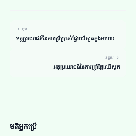
មុន
អត្ថប្រយោជន៍នៃការប្រើប្រាស់ផ្លែឈើស្លត​​ក្នុងអាហារ
បន្ទាប់
អត្ថប្រយោជន៍នៃការញ៉ាំផ្លែឈើស្លត​​
មតិអ្នកប្រើ