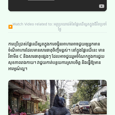
Watch Video related to: អត្ថប្រយោជន៍នៃផ្លែឈើស្លត​​ក្នុងជីវិតប្រចាំ
▶
ថ្ងៃ
ការប្រើប្រាស់ផ្លែឈើស្លត​​ក្នុងការចម្អិនអាហារអាចជួយឲ្យអ្នកមាន
ចំណីអាហារដែលមានសារធាតុចិញ្ចឹមខ្ពស់។ នៅក្នុងផ្លែឈើនេះ មាន
វីតាមីន C និងសារធាតុផ្សេងៗ ដែលអាចជួយរួមចំណែកក្នុងការជួយ
សុខភាពរាងកាយ។ វាជួយកាត់បន្ថយការស្រាបចិត្ត និងធ្វើឱ្យមាន
អារម្មណ៍ល្អ។