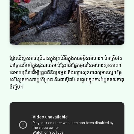
ផ្លែឈើស្លត​​អាចប្រើបានក្នុងគ្រប់វិធីក្នុងការចម្អិនអាហារ។ មិនត្រឹមតែ
ជាផ្លែឈើនៅក្នុងផ្ទះបាយទេ ប៉ុន្តែវាជាផ្នែកមួយនៃអាហារសុខភាព។
គេអាចប្រើវាដើម្បីត្រួតពិនិត្យទម្ងន់ និងរក្សារសុខភាពឲ្យមានល្អ។ ផ្លែ
ឈើស្លត​​មានកាបូហិដ្រាត និងផាស៊ីតដែលជួយក្នុងការបំបូតសារធាតុ
ចិញ្ចឹម។