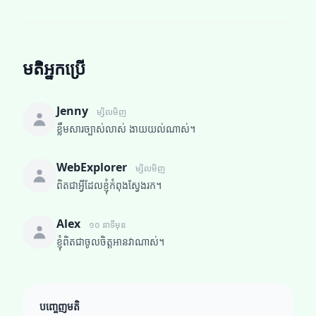
មតិអ្នកប្រើ
Jenny
ម្សិលមិញ
ខ្លឹមសារច្បាស់លាស់ ងាយយល់ណាស់។
WebExplorer
ម្សិលមិញ
ពិតជាអ្វីដែលខ្ញុំកំពុងស្វែងរក។
Alex
១០ នាទីមុន
ខ្ញុំពិតជាចូលចិត្តអានវាណាស់។
បញ្ចេញមតិ