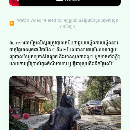
Watch Video related to: អត្ថប្រយោជន៍ផ្លែឈើស្លត​​សម្រាប់សុខ
▶
ភាពស្បែក
នอกจากនោះផ្លែឈើស្លត​​ត្រូវបានគេដឹងថាជួយបង្កើនការបង្កើនសារ
ធាតុវិជ្ជមានដូចជា វីតាមីន C និង E ដែលជាសារធាតុដែលអាចជួយ
ព្យាបាលស្បែកឲ្យកាន់តែស្អាត និងមានសុខភាពល្អ។ អ្នកអាចនាំវាខ្លីៗ
ដោយការប្រើប្រាស់ក្នុងចំណីអាហារ ឬធ្វើជា​ស្រូបនឹងទឹកផ្លែឈើ។