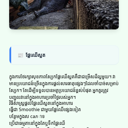
📰
ផ្លែឈើស្លត​​
ក្នុងការថែរក្សាសុខភាពស្បែកផ្លែឈើស្លត​​គឺជាជម្រើសដ៏ល្អមួយ។ វា
មានប្រយោជន៍ច្រើនក្នុងការផ្តល់សារធាតុផ្សេងៗដែលចាំបាច់សម្រាប់
ស្បែក។ តែដើម្បីទទួលបានអត្ថប្រយោជន៍ខ្ពស់បំផុត អ្នកគួរត្រូវ
បញ្ជូលវានៅក្នុងអាហារប្រចាំថ្ងៃរបស់អ្នក។
វិធីសាស្រ្តផ្តល់ផ្លែឈើស្លត​​នៅក្នុងអាហារ
ធ្វើជា Smoothie ជាមួយផ្លែឈើផ្សេងទៀត
បន្ថែមក្នុងស салាទ
ប្រើជាធម្មតានៅក្នុងតែឬទឹកផ្លែឈើ