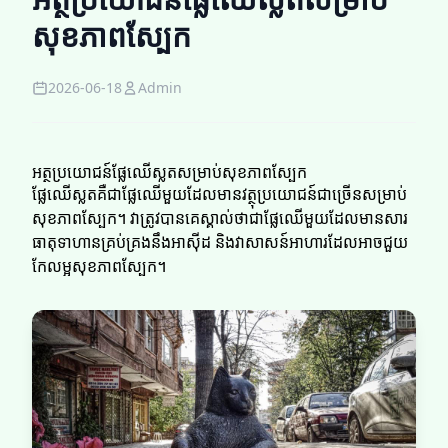
សុខភាពស្បែក
2026-06-18
Admin
អត្ថប្រយោជន៍ផ្លែឈើស្លត​​សម្រាប់សុខភាពស្បែក
ផ្លែឈើស្លត​​គឺជាផ្លែឈើមួយដែលមានវត្ថុប្រយោជន៍ជាច្រើនសម្រាប់
សុខភាពស្បែក។ វាត្រូវបានគេស្គាល់ថាជាផ្លែឈើមួយដែលមានសារ
ធាតុទាហានគ្រប់គ្រងនឹងអាស៊ីដ និងវាសាសន៍អាហារដែលអាចជួយ
កែលម្អសុខភាពស្បែក។