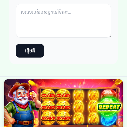
ផ្ញើមតិ