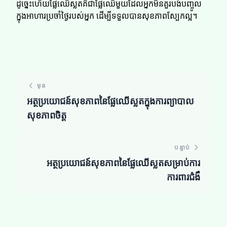
ដូច្នេះហើយផ្លែឈើស្លត​​គឺជាផ្លែឈើមួយដែលអ្នកមិនគួរបង់បញ្ចូល
ក្នុងអាហារប្រចាំថ្ងៃរបស់អ្នក ដើម្បីទទួលបានសុខភាពស្បែកល្អ។
មុន
អត្ថប្រយោជន៍សុខភាពនៃផ្លែឈើស្លត​​ក្នុងការព្យាបាល
សុខភាពចិត្ត
បន្ទាប់
អត្ថប្រយោជន៍សុខភាពនៃផ្លែឈើស្លត​​សម្រាប់ការ
ការពារជំងឺ