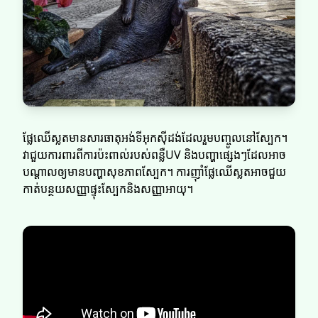
ផ្លែឈើស្លត​​មានសារធាតុអង់ទីអុកស៊ីដង់ដែលរួមបញ្ចូលនៅស្បែក។
វាជួយការពារពីការប៉ះពាល់របស់ពន្លឺUV និងបញ្ហាផ្សេងៗដែលអាច
បណ្តាលឲ្យមានបញ្ហាសុខភាពស្បែក។ ការញ៉ាំផ្លែឈើស្លត​​អាចជួយ
កាត់បន្ថយសញ្ញាផ្ទុះស្បែកនិងសញ្ញាអាយុ។