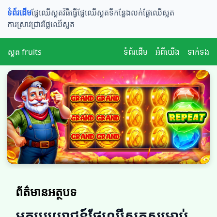
ទំព័រដើម
ផ្លែឈើស្លត​​
វិធីធ្វើផ្លែឈើស្លត
ទីកន្លែងលក់ផ្លែឈើស្លត
ការស្រាវជ្រាវផ្លែឈើស្លត
ស្លត fruits
ទំព័រដើម
អំពីយើង
ទាក់ទង
ព័ត៌មានអត្ថបទ
អត្ថប្រយោជន៍ផ្លែឈើស្លត​​សម្រាប់