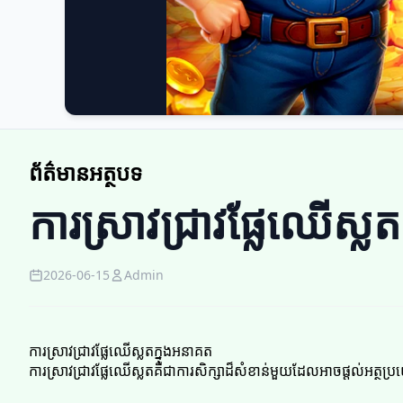
ព័ត៌មានអត្ថបទ
ការស្រាវជ្រាវផ្លែឈើស្ល
2026-06-15
Admin
ការស្រាវជ្រាវផ្លែឈើស្លតក្នុងអនាគត
ការស្រាវជ្រាវផ្លែឈើស្លតគឺជាការសិក្សាដ៏សំខាន់មួយដែលអាចផ្តល់អត្ថប្