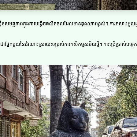
ងបង្កើនសមត្ថភាពក្នុងការបង្កើតផលិតផលដែលមានគុណភាពខ្ពស់។ ការកសាងមូលដ្ឋាននៃទ
ែជាផ្នែកមួយនៃដំណោះស្រាយសម្រាប់ការកសិកម្មសម័យថ្មី។ ការប្រើប្រាស់បច្ចេកវិ