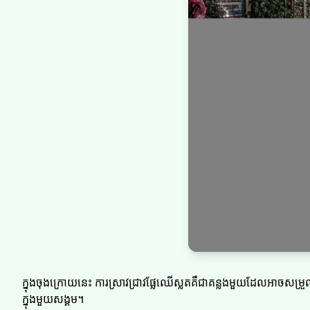
ក្នុងចុងក្រោយនេះ ការស្រាវជ្រាវផ្លែឈើស្លតគឺជាគន្លងមួយដែលអាចសម្រួលក
ក្នុងមួយសង្គម។