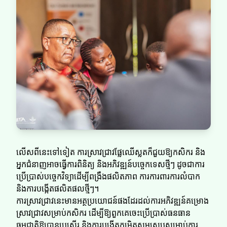
លើសពីនេះទៅទៀត ការស្រាវជ្រាវផ្លែឈើស្លតក៏ជួយឱ្យកសិករ និង
អ្នកជំនាញអាចធ្វើការពិនិត្យ និងអភិវឌ្ឍន៍បច្ចេកទេសថ្មីៗ ដូចជាការ
ប្រើប្រាស់បច្ចេកវិទ្យាដើម្បីពង្រឹងផលិតភាព ការការពារការលំបាក
និងការបង្កើតផលិតផលថ្មីៗ។
ការស្រាវជ្រាវនេះមានអត្ថប្រយោជន៍ផងដែរដល់ការអភិវឌ្ឍន៍គម្រោង
ស្រាវជ្រាវសម្រាប់កសិករ ដើម្បីឱ្យពួកគេចេះប្រើប្រាស់ធនធាន
ធម្មជាតិឱ្យបានប្រសើរ និងការបង្កើតកម្រិតសមស្របសម្រាប់ការ