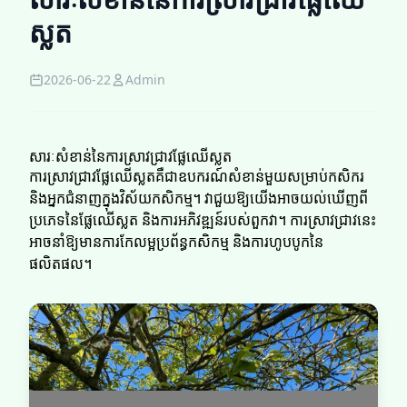
ស្លត
2026-06-22
Admin
សារៈសំខាន់នៃការស្រាវជ្រាវផ្លែឈើស្លត
ការស្រាវជ្រាវផ្លែឈើស្លតគឺជា​ឧបករណ៍សំខាន់មួយសម្រាប់កសិករ
និងអ្នកជំនាញក្នុងវិស័យកសិកម្ម។ វាជួយឱ្យយើងអាចយល់ឃើញពី
ប្រភេទនៃផ្លែឈើស្លត និងការអភិវឌ្ឍន៍របស់ពួកវា។ ការស្រាវជ្រាវនេះ
អាចនាំឱ្យមានការកែលម្អប្រព័ន្ធកសិកម្ម និងការហូបបូកនៃ
ផលិតផល។