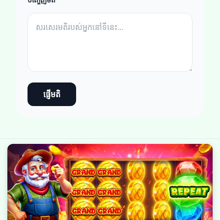
ផ្ញើមតិ