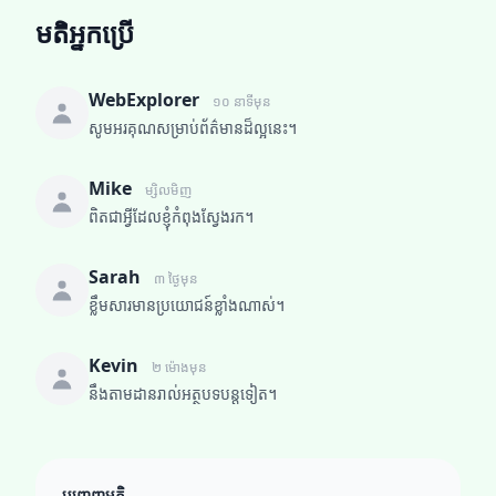
មតិអ្នកប្រើ
WebExplorer
១០ នាទីមុន
សូមអរគុណសម្រាប់ព័ត៌មានដ៏ល្អនេះ។
Mike
ម្សិលមិញ
ពិតជាអ្វីដែលខ្ញុំកំពុងស្វែងរក។
Sarah
៣ ថ្ងៃមុន
ខ្លឹមសារមានប្រយោជន៍ខ្លាំងណាស់។
Kevin
២ ម៉ោងមុន
នឹងតាមដានរាល់អត្ថបទបន្តទៀត។
បញ្ចេញមតិ