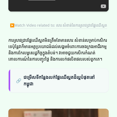
▶
Watch Video related to: សារៈសំខាន់នៃការស្រាវជ្រាវផ្លែឈើស្លត
ការស្រាវជ្រាវផ្លែឈើស្លតមិនត្រឹមតែមានសារៈសំខាន់សម្រាប់កសិករ
ទេប៉ុន្តែវាក៏មានអត្ថប្រយោជន៍ដល់សង្គមចំពោះការចងក្រងអាជីវកម្ម
និងការកែលម្អសេដ្ឋកិច្ចក្នុងតំបន់។ វាអាចជួយកសិករ​កំណត់
គោលការណ៍នៃការបញ្ចុះថ្លៃ និងការលក់​ផលិតផលរបស់ពួកគេ។
ជម្រើសទីកន្លែងលក់ផ្លែឈើស្លតដ៏ល្អបំផុតនៅ
🔗
កម្ពុជា