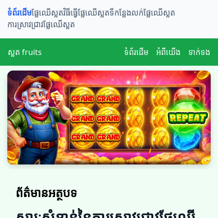
ទំព័រដើម
ផ្លែឈើស្លត​​
វិធីធ្វើផ្លែឈើស្លត
ទីកន្លែងលក់ផ្លែឈើស្លត
ការស្រាវជ្រាវផ្លែឈើស្លត
ស្លត fruits
ទំព័រដើម
អំពីយើង
ទាក់ទង
ព័ត៌មានអត្ថបទ
សារៈសំខាន់នៃការស្រាវជ្រាវផ្លែឈើ