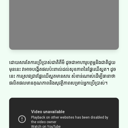
ដោយសារតែការប្រើប្រាស់ជាតិគីមី ដូចជាអាហារូបត្ថម្ភនិងជាតិជួយ
មុននេះ វាអាចបង្កើតផលប៉ះពាល់ដល់សុខភាពនៃផ្លែឈើស្លត។ ដូច
នេះ ការស្រាវជ្រាវផ្លែឈើស្លតមានសារៈសំខាន់ណាស់ដើម្បីធានាថា
ផលិតផលមានគុណភាពនិងសុវត្ថិភាពសម្រាប់អ្នកប្រើប្រាស់។