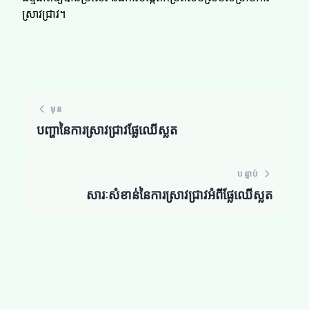
ស្រាវជ្រាវ។
មុន
បញ្ហានៃការស្រាវជ្រាវផ្លែឈើស្លត
បន្ទាប់
សារៈសំខាន់នៃការស្រាវជ្រាវអំពីផ្លែឈើស្លត