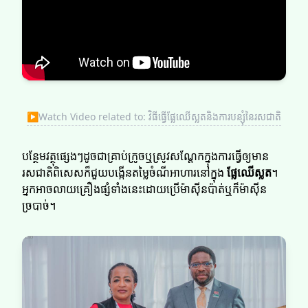
▶
Watch Video related to: វិធីធ្វើផ្លែឈើស្លតនិងការបន្សុំនៃរសជាតិ
បន្ថែមវត្ថុផ្សេងៗដូចជាគ្រាប់ក្រូចឬស្រូវសណ្តែកក្នុងការធ្វើឲ្យមាន
រសជាតិពិសេសក៏ជួយបង្កើនតម្លៃចំណីអាហារនៅក្នុង
ផ្លែឈើស្លត
។
អ្នកអាចលាយគ្រឿងផ្សំទាំងនេះដោយប្រើម៉ាស៊ីនប៉ាត់ឬក៏ម៉ាស៊ីន
ច្របាច់។