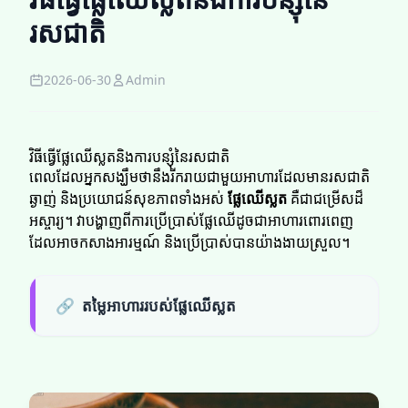
រសជាតិ
2026-06-30
Admin
វិធីធ្វើផ្លែឈើស្លតនិងការបន្សុំនៃរសជាតិ
ពេលដែលអ្នកសង្ឃឹមថានឹងរីករាយជាមួយអាហារដែលមានរសជាតិ
ឆ្ងាញ់ និងប្រយោជន៍សុខភាពទាំងអស់
ផ្លែឈើស្លត
គឺជាជម្រើសដ៏
អស្ចារ្យ។ វាបង្ហាញពីការប្រើប្រាស់ផ្លែឈើដូចជាអាហារពោរពេញ
ដែលអាចកសាងអារម្មណ៍ និងប្រើប្រាស់បានយ៉ាងងាយស្រួល។
🔗
តម្លៃអាហាររបស់ផ្លែឈើស្លត​​