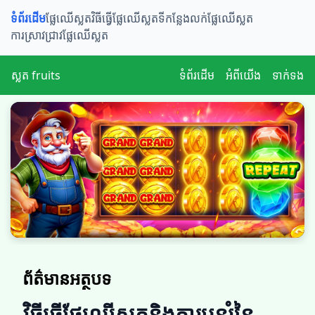
ទំព័រដើម
ផ្លែឈើស្លត​​
វិធីធ្វើផ្លែឈើស្លត
ទីកន្លែងលក់ផ្លែឈើស្លត
ការស្រាវជ្រាវផ្លែឈើស្លត
ស្លត fruits
ទំព័រដើម
អំពីយើង
ទាក់ទង
ព័ត៌មានអត្ថបទ
វិធីធ្វើផ្លែឈើស្លតនិងការបន្សុំនៃ