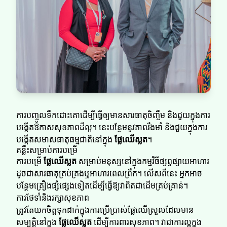
ការបញ្ចូលទឹកដោះគោដើម្បីធ្វើឲ្យមានសារធាតុចិញ្ចឹម និងជួយក្នុងការ
បង្កើតឱកាសសុខភាពដ៏ល្អ។ នេះបន្ថែមនូវភាពរឹងមាំ និងជួយក្នុងការ
បង្កើតសមាសធាតុធម្មជាតិនៅក្នុង
ផ្លែឈើស្លត
។
គន្លឹះសម្រាប់ការបម្រើ
ការបម្រើ
ផ្លែឈើស្លត
សម្រាប់មនុស្សនៅក្នុងកម្មវិធីផ្សព្វផ្សាយអាហារ
ដូចជាសារធាតុគ្រប់គ្រងឬអាហារពេលព្រឹក។ លើសពីនេះ អ្នកអាច
បន្ថែមគ្រឿងផ្សំផ្សេងទៀតដើម្បីធ្វើឱ្យវាពិតជាដើមគ្រប់គ្រាន់។
ការថែទាំនិងរក្សាសុខភាព
ត្រូវតែយកចិត្តទុកដាក់ក្នុងការប្រើប្រាស់ផ្លែឈើស្រួលដែលមាន
សម្បត្តិនៅក្នុង
ផ្លែឈើស្លត
ដើម្បីការពារសុខភាព។ វាជាការល្អក្នុង