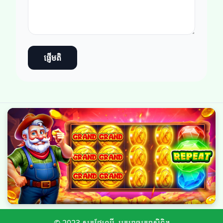
ផ្ញើមតិ