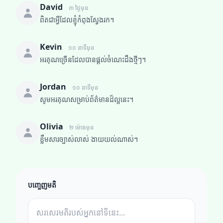
David
៣ ថ្ងៃមុន
ពិតជាអ្វីដែលខ្ញុំកំពុងស្វែងរក។
Kevin
១០ នាទីមុន
អរគុណច្រើនដែលបានផ្តល់ចំណេះដឹងថ្មីៗ។
Jordan
១០ នាទីមុន
សូមអរគុណសម្រាប់ព័ត៌មានដ៏ល្អនេះ។
Olivia
២ ម៉ោងមុន
ខ្លឹមសារច្បាស់លាស់ ងាយយល់ណាស់។
បញ្ចេញមតិ