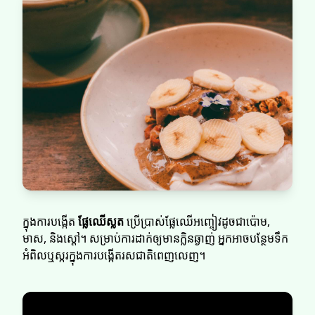
ក្នុងការបង្កើត
ផ្លែឈើស្លត
ប្រើប្រាស់ផ្លែឈើអញ្ចៀវដូចជាប៉ោម,
មាស, និងស្ដៅ។ សម្រាប់ការដាក់ឲ្យមានក្លិនឆ្ងាញ់ អ្នកអាចបន្ថែមទឹក
អំពិលឬស្ករក្នុងការបង្កើតរសជាតិពេញលេញ។