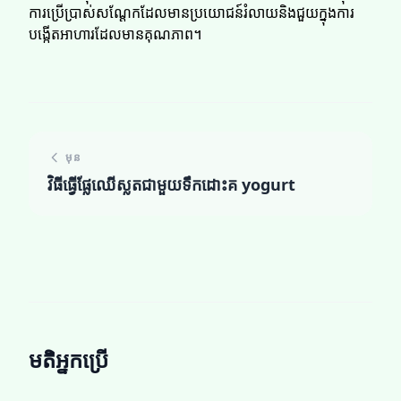
ការប្រើប្រាស់សណ្ដែកដែលមានប្រយោជន៍រំលាយនិងជួយក្នុងការ
បង្កើតអាហារដែលមានគុណភាព។
មុន
វិធីធ្វើផ្លែឈើស្លតជាមួយទឹកដោះគ yogurt
មតិអ្នកប្រើ