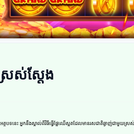
ស្រស់ស្តែង
បទនេះ អ្នកនឹងស្គាល់ពីវិធីធ្វើផ្លែឈើស្លតដែលមានរសជាតិឆ្ងាញ់ជាមួយស្រស់ស