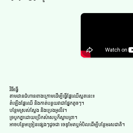
វិធីធ្វើ
តាមដានជំហានខាងក្រោមដើម្បីធ្វើផ្លែឈើស្លតនេះ៖
តំឡើងផ្លែឈើ និងកាត់បន្ថយវាជាផ្នែកតូចៗ។
បន្ថែមស្រស់ស្តែង និងប្រេងអូលីវ។
ច្របូកគ្នាដោយប្រើកស៉ាសឬក៏ស្លាបព្រា។
អាចបន្ថែមច្រៀនផ្សេងៗដូចជា ចេឌូមែតឬអំបិលដើម្បីបន្ថែមរសជាតិ។