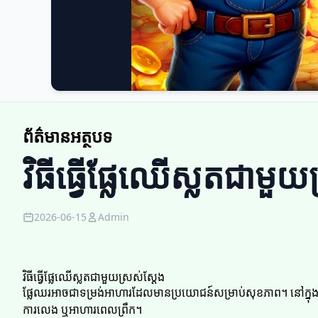
ព័ត៌មានអត្ថបទ
វិធីធ្វើផ្លែឈើស្លតជាមួយ
2026-06-15
Admin
វិធីធ្វើផ្លែឈើស្លតជាមួយស្រស់ស្តែង
ផ្លែឈរអាចជាទម្រង់អាហារដែលមានប្រយោជន៍សម្រាប់សុខភាព។ នៅក្នុងអត្ថ
ការលេង ឬអាហារពេលព្រឹក។