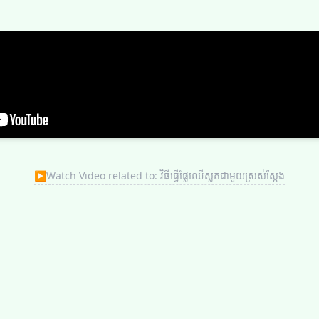
▶
Watch Video related to: វិធីធ្វើផ្លែឈើស្លតជាមួយស្រស់ស្តែង