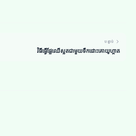
បន្ទាប់
វិធីធ្វើផ្លែឈើស្លតជាមួយទឹកដោះគោយូហ្គាត