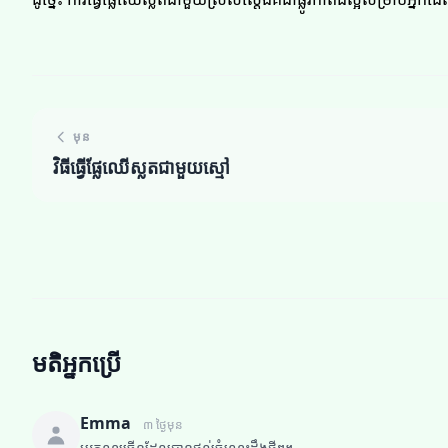
មុន
វិធីធ្វើផ្លែឈើស្លតជាមួយស្មៅ
មតិអ្នកប្រើ
Emma
៣ ថ្ងៃមុន