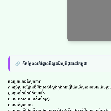
🔗
ទីកន្លែងលក់ផ្លែឈើស្លតដ៏ល្អបំផុតនៅកម្ពុជា
ផលប្រយោជន៍សុខភាព
ការប្រើប្រាស់ផ្លែឈើនិងស្រស់ស្តែងក្នុងការធ្វើផ្លែឈើស្លតអាចមានផលប
ជួយប្រឆាំងនឹងជំងឺមហារីក
អាចជួយកាត់បន្ថយកំលាំងស្ត្រី
មានជាតិពុលទាប
ដូច្នេះ ការធ្វើផ្លែឈើស្លតជាមួយស្រស់ស្តែងគឺជាផ្លូវកាត់ដ៏ល្អសម្រាប់អ្ន