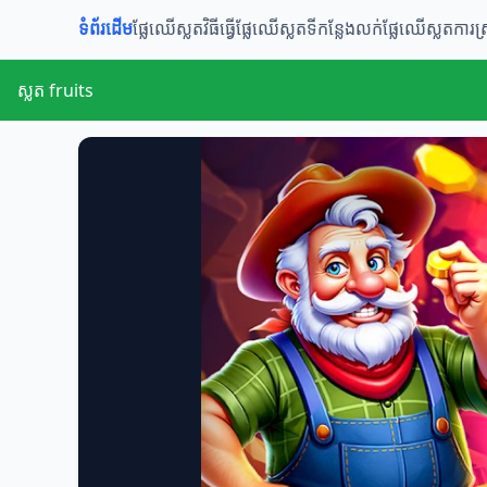
ទំព័រដើម
ផ្លែឈើស្លត​​
វិធីធ្វើផ្លែឈើស្លត
ទីកន្លែងលក់ផ្លែឈើស្លត
ការស្
ស្លត fruits