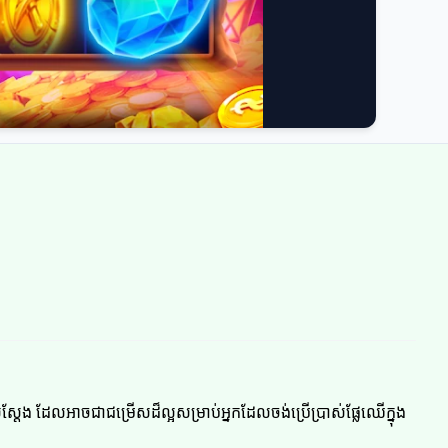
្តែង ដែលអាចជាជម្រើសដ៏ល្អសម្រាប់អ្នកដែលចង់ប្រើប្រាស់ផ្លែឈើក្នុង