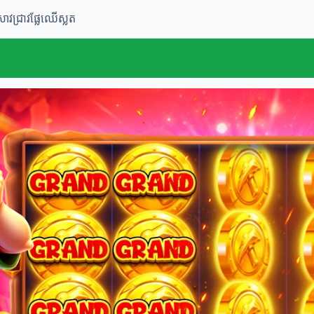
រាវជ្រាវផ្លែឈើស្លត