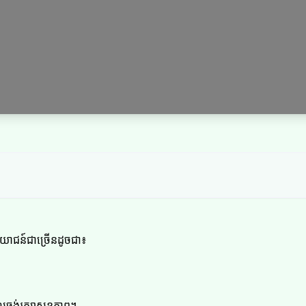
្រយោជន៍ជាច្រើនដូចជា៖
កដែលចង់រក្សាសុខភាព។