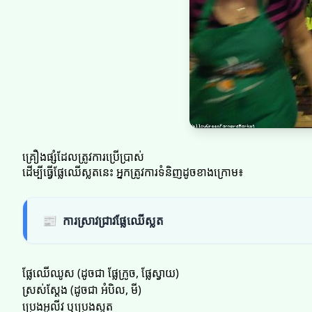
គ្រឿងផ្សំដែលត្រូវការប្រើប្រាស់
ដើម្បីធ្វើផ្លែឈើស្លតនេះ អ្នកត្រូវការទំនិញដូចខាងក្រោម៖
📰
ការស្រាវជ្រាវផ្លែឈើស្លត
ផ្លែឈើឈូស (ដូចជា ផ្លែក្រូច, ផ្លែស្វាយ)
ស្រស់ស្តែង (ដូចជា អំបិល, មី)
ប្រេងអូលីវ ឬប្រេងស្ងួត