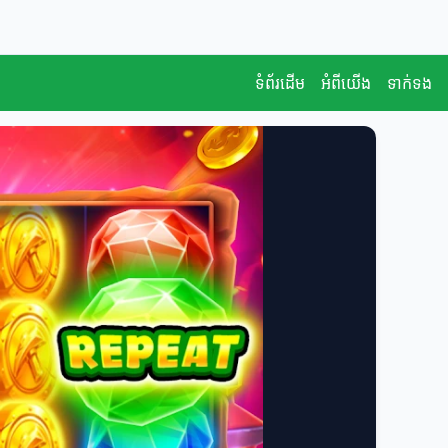
ទំព័រដើម
អំពីយើង
ទាក់ទង