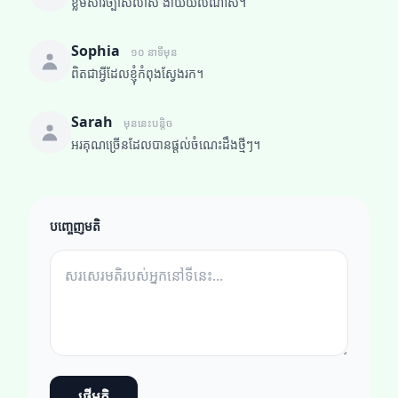
ខ្លឹមសារច្បាស់លាស់ ងាយយល់ណាស់។
Sophia
១០ នាទីមុន
ពិតជាអ្វីដែលខ្ញុំកំពុងស្វែងរក។
Sarah
មុននេះបន្តិច
អរគុណច្រើនដែលបានផ្តល់ចំណេះដឹងថ្មីៗ។
បញ្ចេញមតិ
ផ្ញើមតិ