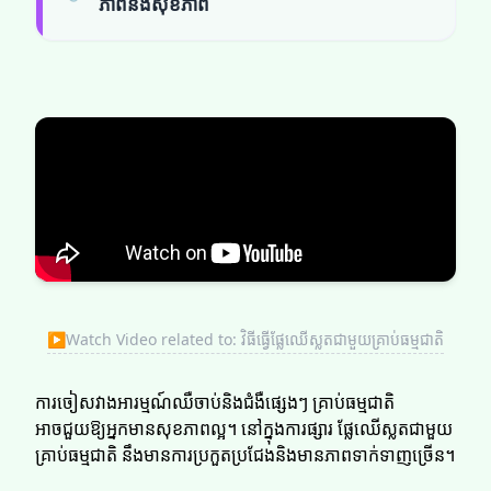
ភាពនិងសុខភាព
▶
Watch Video related to: វិធីធ្វើផ្លែឈើស្លតជាមួយគ្រាប់ធម្មជាតិ
ការចៀសវាងអារម្មណ៍ឈឺចាប់និងជំងឺផ្សេងៗ គ្រាប់ធម្មជាតិ
អាចជួយឱ្យអ្នកមានសុខភាពល្អ។ នៅក្នុងការផ្សារ ផ្លែឈើស្លតជាមួយ
គ្រាប់ធម្មជាតិ នឹងមានការប្រកួតប្រជែងនិងមានភាពទាក់ទាញច្រើន។