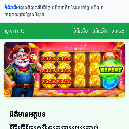
ទំព័រដើម
ផ្លែឈើស្លត​​
វិធីធ្វើផ្លែឈើស្លត
ទីកន្លែងលក់ផ្លែឈើស្លត
ការស្រាវជ្រាវផ្លែឈើស្លត
ស្លត fruits
ទំព័រដើម
អំពីយើង
ទាក់ទង
ព័ត៌មានអត្ថបទ
វិធីធ្វើផ្លែឈើស្លតជាមួយគ្រាប់