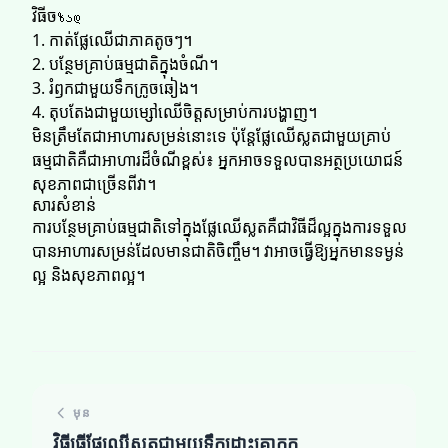
វិធីចზად
1. កាត់ផ្លែឈើជាភាគតូចៗ។
2. បន្ថែមគ្រាប់ធម្មជាតិក្នុងចំណី។
3. រំឭកជាមួយទឹកក្រូចឆៀង។
4. តុបតែងជាមួយម្សៅឈើចិត្តសម្រាប់ការបង្ហាញ។
មិនត្រឹមតែជាអាហារសម្រន់នោះទេ ប៉ុន្តែផ្លែឈើស្លតជាមួយគ្រាប់
ធម្មជាតិគឺជាអាហារដ៏ចំណីខ្ពស់៖ អ្នកអាចទទួលបានអត្ថប្រយោជន៍
សុខភាពជាច្រើនពីវា។
សារសំខាន់
ការបន្ថែមគ្រាប់ធម្មជាតិទៅក្នុងផ្លែឈើស្លតគឺជាវិធីដ៏ល្អក្នុងការទទួល
បានអាហារសម្រន់ដែលមានជាតិចិញ្ចឹម។ វាអាចធ្វើឱ្យអ្នកមានទម្ងន់
ល្អ និងសុខភាពល្អ។
មុន
វិធីធ្វើផ្លែឈើស្លតជាមួយទឹកដោះគោកូកូ