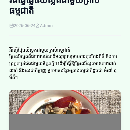
ធម្មជាតិ
2026-06-24
Admin
វិធីធ្វើផ្លែឈើស្លតជាមួយគ្រាប់ធម្មជាតិ
ផ្លែឈើស្លតគឺជាពេលវេលាដ៏អស្ចារ្យសម្រាប់ការតុបតែងពិធី និងការ
ប្រកួតប្រជែងជាមួយមិត្តភក្តិ។ ដើម្បីធ្វើឱ្យផ្លែឈើស្លតមានភាពជាក់
លាក់ និងរសជាតិឆ្ងាញ់ អ្នកអាចបន្ថែមគ្រាប់ធម្មជាតិដូចជា អំពៅ ឬ
មីគី។