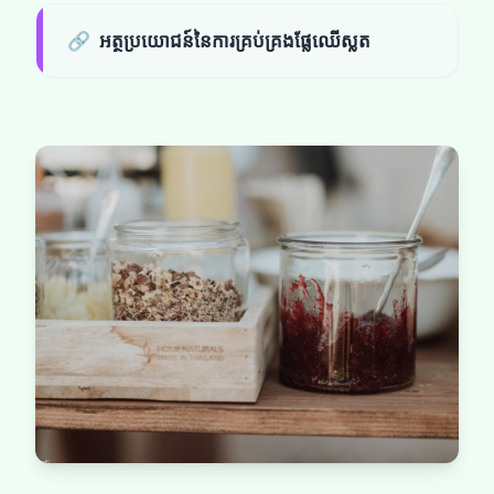
🔗
អត្ថប្រយោជន៍នៃការគ្រប់គ្រងផ្លែឈើស្លត