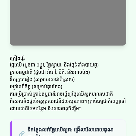
គ្រឿងផ្សំ
ផ្លែឈើ (ដូចជា មង្ហូរ, ផ្លែស្វាយ, និងផ្លែទំពាំងបាយជូ)
គ្រាប់ធម្មជាតិ (ដូចជា អំពៅ, មីគី, និងអាលម៉ុង)
ទឹកក្រូចឆៀង (សម្រាប់រសជាតិស្រួល)
ម្សៅឈើចិត្ត (សម្រាប់តុបតែង)
ការប្រើប្រាស់គ្រាប់ធម្មជាតិអាចធ្វើឱ្យផ្លែឈើស្លតមានរសជាតិ
ពិសេសនិងផ្តល់អត្ថប្រយោជន៍ដល់សុខភាព។ គ្រាប់ធម្មជាតិពេញទៅ
ដោយជាតិថែមបន្ថែម និងសារធាតុចិញ្ចឹម។
ទីកន្លែងលក់ផ្លែឈើស្លត: ជ្រើសរើសដោយគុណ
🔗