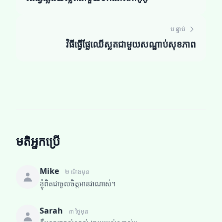
បន្ទាប់
វិធីធ្វើផ្លែឈើស្លតជាមួយសណ្ឋាប់សុខភាព
មតិអ្នកប្រើ
Mike
២ ម៉ោងមុន
ខ្ញុំពិតជាចូលចិត្តអានវាណាស់។
Sarah
៣ ថ្ងៃមុន